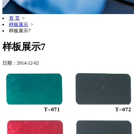
首 页
>
样板展示
>
样板展示7
样板展示7
日期：2014-12-02